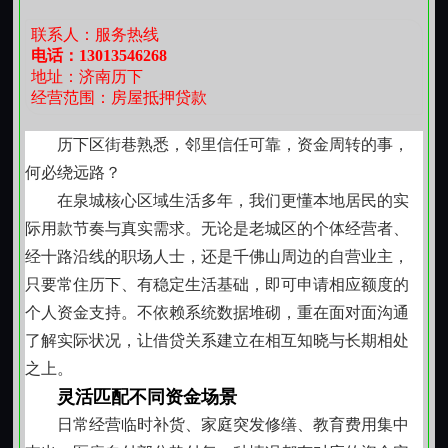
到后续跟进，始终是同一个人。这种节奏或许不够“快”，
联系人：服务热线
但能让双方心里都有底。
电话：13013546268
地址：济南历下
不放大困难，也不美化结果
经营范围：房屋抵押贷款
每一笔资金安排，我们都如实说明使用周期、费用
构成和还款节奏。没有模糊话术，不承诺无法兑现的弹
历下区街巷熟悉，邻里信任可靠，资金周转的事，
性，也不把短期支持包装成长期方案。如果当前条件尚
何必绕远路？
不充分，我们会坦诚说明，并一起看看有没有更稳妥的
在泉城核心区域生活多年，我们更懂本地居民的实
过渡方式。毕竟，帮人渡过难关的前提，是不让问题在
际用款节奏与真实需求。无论是老城区的个体经营者、
之后变得更复杂。
经十路沿线的职场人士，还是千佛山周边的自营业主，
借得明白，还得安心
只要常住历下、有稳定生活基础，即可申请相应额度的
从沟通到落地，全程注重信息留痕与双向确认。每
个人资金支持。不依赖系统数据堆砌，重在面对面沟通
一步进展都会主动同步，关键节点也会提醒注意事项。
了解实际状况，让借贷关系建立在相互知晓与长期相处
还款安排尊重您的实际节奏，支持分批处理，也接受合
之上。
理调整。我们看重的不是单次资金流动，而是通过一次
灵活匹配不同资金场景
次务实协作，让彼此建立起可延续的信任关系。
日常经营临时补货、家庭突发修缮、教育费用集中
槐荫的秋天来得早，早晚凉意明显，但街边修车铺