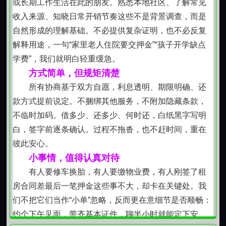
或长期工作生活在此的朋友。熟悉本地社区、了解常见
生活成本水平，了解常见行业经营周期，能结合社区环
收入来源、知晓日常开销节奏这些不是背景调查，而是
境评估实际还款能力。这种在地经验使服务更贴近真实
自然形成的理解基础。不必提供复杂证明，也不必反复
生活图景，避免脱离实际的风控假设。同时，也便于后
解释用途，一句“家里老人住院要交押金”“孩子开学缺点
续必要时开展温和、理性的沟通协调，始终以解决问题
学费”，我们就明白轻重缓急。
为导向。
方式简单，但规矩清楚
重视长期关系建设
所有协商基于双方自愿，利息透明、期限明确、还
一次借款不是终点，而是建立可持续互动的起点。
款方式提前说定。不捆绑其他服务，不附加隐藏条款，
对于按时履约的客户，后续如有类似需求，可在原有基
不临时加码。借多少、还多少、何时还，白纸黑字写明
础上优化响应节奏与服务细节；对于因客观原因需调整
白，签字前逐条确认。过程不拖沓，也不赶时间，重在
还款安排的客户，也会基于事实重新协商可行路径。这
彼此安心。
种态度源于对人与人之间信任关系的珍视，而非仅将交
小事情，值得认真对待
易视为孤立事件。
有人要修车换胎，有人要缴物业费，有人刚签了租
坚守合规底线
房合同差最后一笔押金这些事不大，却卡在关键处。我
济南历城区域内的居民，如正面临阶段性资金安排
们不把它们当作“小单”忽略，反而更在意细节是否顺畅：
需求，欢迎以理性、坦诚的态度开启沟通。每一次资金
约个下午见面，带齐基本证件，聊半小时就能定下安
支持，都是对生活韧性的共同守护。