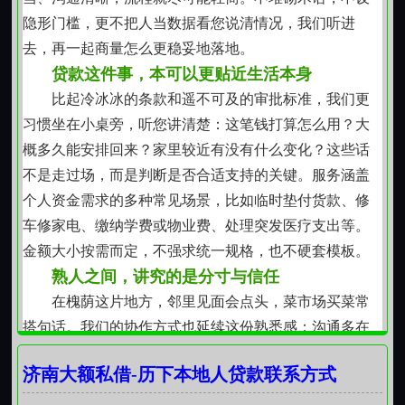
色。不套用外地模板，不照搬线上话术，所有支持都带
隐形门槛，更不把人当数据看您说清情况，我们听进
着对这片土地的理解与尊重，一步一个脚印，稳稳接住
去，再一起商量怎么更稳妥地落地。
那些真实的、具体的、不张扬却很重要的资金需要。
贷款这件事，本可以更贴近生活本身
比起冷冰冰的条款和遥不可及的审批标准，我们更
习惯坐在小桌旁，听您讲清楚：这笔钱打算怎么用？大
概多久能安排回来？家里较近有没有什么变化？这些话
不是走过场，而是判断是否合适支持的关键。服务涵盖
个人资金需求的多种常见场景，比如临时垫付货款、修
车修家电、缴纳学费或物业费、处理突发医疗支出等。
金额大小按需而定，不强求统一规格，也不硬套模板。
熟人之间，讲究的是分寸与信任
在槐荫这片地方，邻里见面会点头，菜市场买菜常
搭句话。我们的协作方式也延续这份熟悉感：沟通多在
线下或电话里完成，资料以必要为限，重在核实基本生
济南大额私借-历下本地人贷款联系方式
活状态与还款意愿。没有层层转接，没有AI语音反复确
认，就是一个负责人跟您保持联系，从了解到协商，再