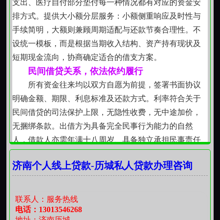
支出、医疗自付部分垫付每一种情况都有对应的资金安
的灯还亮着，社区卫生站门口仍有家长抱着孩子排队。
排方式。提供大小额分层服务：小额侧重响应及时性与
生活里的事，大多不是惊天动地，却件件需要踏踏实实
手续简明，大额则兼顾周期适配与还款节奏合理性。不
去应对。我们愿意做那个在您需要时，愿意坐下来好好
设统一模板，而是根据当期收入结构、资产持有现状及
聊一聊、认真想一想、稳稳帮一把的人。
短期现金流向，协商确定适合的借支方案。
民间借贷关系，依法依约履行
所有资金往来均以双方自愿为前提，签署书面协议
明确金额、期限、利息标准及还款方式。利率符合关于
民间借贷的司法保护上限，无隐性收费，无中途加价，
无捆绑条款。出借方为具备完全民事行为能力的自然
人，借款人亦需年满十八周岁、具备独立承担民事责任
能力，确保法律关系清晰、权责对等。
济南个人线上贷款-历城私人贷款办理咨询
流程务实，注重实际可操作性
从初步接洽到资金交付，环节精简但不失审慎。需
提供基本身份证明、居住或经营场所佐证、近期生活消
联系人：服务热线
费或收入痕迹等材料，用于核实真实背景。审核不依赖
电话：13013546268
地址：济南历城