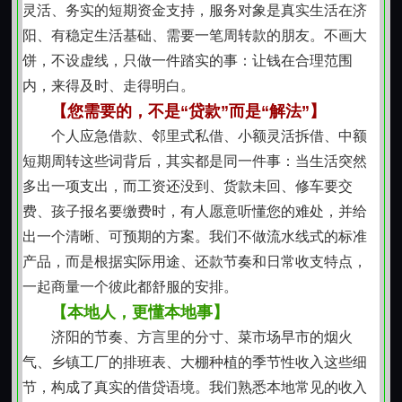
重视持续沟通与合理调整空间
灵活、务实的短期资金支持，服务对象是真实生活在济
资金使用过程中若遇临时变动，如收入到账延迟、
阳、有稳定生活基础、需要一笔周转款的朋友。不画大
家庭事务临时占用现金流等，可提前沟通协商。我们理
饼，不设虚线，只做一件踏实的事：让钱在合理范围
解生活存在不确定性，在合规前提下，为确有困难者提
内，来得及时、走得明白。
供适度协调可能，而非简单执行刚性条款。这种弹性并
【您需要的，不是“贷款”而是“解法”】
非降低要求，而是基于对真实生活复杂性的尊重。
个人应急借款、邻里式私借、小额灵活拆借、中额
坚持本地化服务逻辑
短期周转这些词背后，其实都是同一件事：当生活突然
不同于跨区域远程操作模式，我们的协作过程更强
多出一项支出，而工资还没到、货款未回、修车要交
调面对面交流与实地了解。通过多次短时接触，逐步建
费、孩子报名要缴费时，有人愿意听懂您的难处，并给
立对申请人生活状态的直观认知，使资金支持更贴近其
出一个清晰、可预期的方案。我们不做流水线式的标准
真实节奏。这种扎根于社区的服务逻辑，让每一次协助
产品，而是根据实际用途、还款节奏和日常收支特点，
都更具温度与针对性。
一起商量一个彼此都舒服的安排。
回归资金支持的本质意义
【本地人，更懂本地事】
贷款不是目的，而是缓解阶段压力、保障基本运
济阳的节奏、方言里的分寸、菜市场早市的烟火
转、争取调整时间的一种工具。我们始终提醒申请人理
气、乡镇工厂的排班表、大棚种植的季节性收入这些细
性评估自身偿还能力，避免将短期周转演变为长期负
节，构成了真实的借贷语境。我们熟悉本地常见的收入