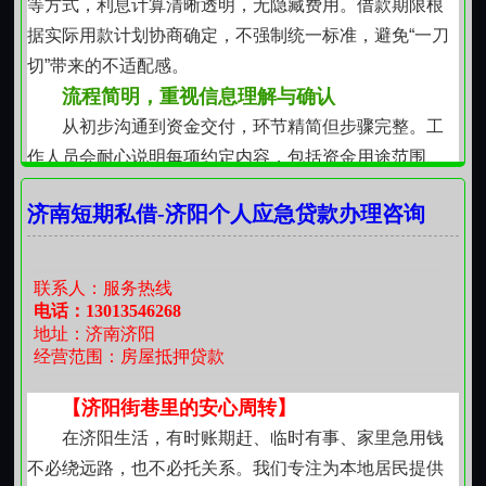
等方式，利息计算清晰透明，无隐藏费用。借款期限根
的理解与珍视。
据实际用款计划协商确定，不强制统一标准，避免“一刀
【借得安心，还得从容】
切”带来的不适配感。
在济南这座讲求实在与温度的城市里，资金往来不
流程简明，重视信息理解与确认
该是冷冰冰的数字交换，而应成为彼此支撑的一段可靠
从初步沟通到资金交付，环节精简但步骤完整。工
联结。我们不做快进快出的过客，只做值得托付一段路
作人员会耐心说明每项约定内容，包括资金用途范围、
的同行者。每一笔协助，都始于具体需求，成于坦诚沟
还款时间安排、计息方式及双方责任边界。所有关键信
通，落于平稳落地。当资金流动有了温度与分寸，生活
济南短期私借-济阳个人应急贷款办理咨询
息以书面形式明确呈现，确保申请人充分知悉、自主判
中的难处，便多了一种被接住的方式。
断、自愿签署。过程中不诱导、不催促、不模糊关键条
款。
联系人：服务热线
尊重个体差异，强调责任共担
电话：13013546268
地址：济南济阳
每位申请人的财务背景、收入结构与家庭情况各不
经营范围：房屋抵押贷款
相同。我们不以单一维度评判信用，而是结合其现实稳
定性、过往履约表现及当前实际负担能力综合考量。同
【济阳街巷里的安心周转】
时，也期待申请人秉持诚实原则，如实陈述自身经济状
在济阳生活，有时账期赶、临时有事、家里急用钱
况与还款能力，共同维护良性互动的基础。
不必绕远路，也不必托关系。我们专注为本地居民提供