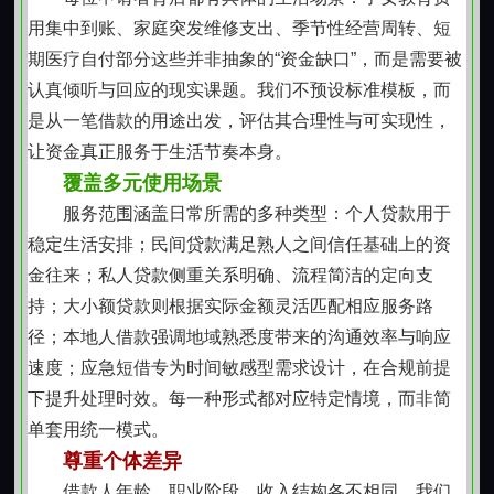
无“只接小单”的局限，只看是否真正必要、是否具备合理
用集中到账、家庭突发维修支出、季节性经营周转、短
偿还路径。
期医疗自付部分这些并非抽象的“资金缺口”，而是需要被
章丘方言里的实在话
认真倾听与回应的现实课题。我们不预设标准模板，而
很多客户说，来一趟就聊清楚了；有人讲，比跑几
是从一笔借款的用途出发，评估其合理性与可实现性，
趟银行还省心。这不是因为我们快，而是因为听得懂话
让资金真正服务于生活节奏本身。
外音一句“孩子开学要交费”，背后是家长的急切；一
覆盖多元使用场景
句“厂里结款晚了几天”，藏着小微经营者的不易。章丘人
服务范围涵盖日常所需的多种类型：个人贷款用于
务实，我们亦然，不做虚功，不画大饼，每一分钱的去
稳定生活安排；民间贷款满足熟人之间信任基础上的资
向与归期，都经得起推敲。
金往来；私人贷款侧重关系明确、流程简洁的定向支
借得明白，还得安心
持；大小额贷款则根据实际金额灵活匹配相应服务路
还款安排充分协商，支持分次偿还、弹性调整，不
径；本地人借款强调地域熟悉度带来的沟通效率与响应
强求统一节奏。过程中若有变动，及时沟通即可。我们
速度；应急短借专为时间敏感型需求设计，在合规前提
相信，良好的借贷关系，不在起始时的承诺有多响亮，
下提升处理时效。每一种形式都对应特定情境，而非简
而在履约过程中的彼此体谅与守约如初。一笔借款结
单套用统一模式。
束，关系未必终止，而是可能成为下一次坦诚相待的起
尊重个体差异
点。
借款人年龄、职业阶段、收入结构各不相同，我们