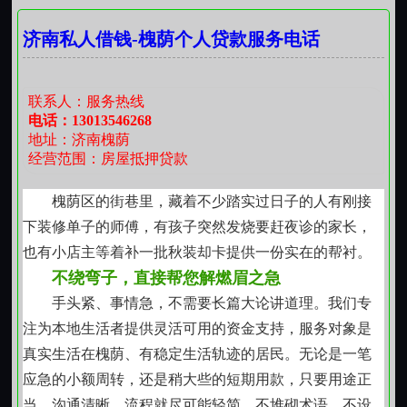
清，也可分两至三期匀速归还，视实际情况而定。重点
使用天数计费，无复利叠加，无中途加收。我们重视长
不在“快”，而在“稳”；不在“多”，而在“适配”。
济南私人借钱-槐荫个人贷款服务电话
期相处，所以更在意每一次合作是否让人安心、踏实、
无后顾之忧。借得明白，还得轻松，是彼此之间较朴素
的默契。
联系人：服务热线
【不放大困难，也不美化结果】
电话：13013546268
地址：济南槐荫
借钱不是万能解药，我们从不承诺“一借解千愁”。它
经营范围：房屋抵押贷款
只是生活齿轮偶尔卡顿时，一个可以暂时松动的支点。
因此，我们也会在沟通中了解您的整体安排，提醒合理
槐荫区的街巷里，藏着不少踏实过日子的人有刚接
规划还款节奏，避免因短期便利影响后续生活步调。真
下装修单子的师傅，有孩子突然发烧要赶夜诊的家长，
正帮到人的方式，不只是递出一笔钱，更是帮您看清这
也有小店主等着补一批秋装却卡提供一份实在的帮衬。
笔钱该放在哪里、怎么用才较稳妥。
不绕弯子，直接帮您解燃眉之急
【本地的事，本地办】
手头紧、事情急，不需要长篇大论讲道理。我们专
市中区的生活节奏、社区脉络、常见开支结构，我
注为本地生活者提供灵活可用的资金支持，服务对象是
们都熟悉。街边修车铺老板的旺季备货、小餐馆店主的
真实生活在槐荫、有稳定生活轨迹的居民。无论是一笔
节前食材采购、自由职业者接单间隙的空档期、刚毕业
应急的小额周转，还是稍大些的短期用款，只要用途正
的年轻人租房押金压力这些细节构成我们服务的真实底
当、沟通清晰，流程就尽可能轻简。不堆砌术语，不设