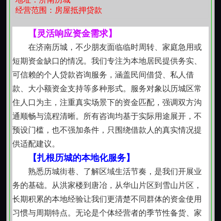
单一维度，综合参考日常行为轨迹、社区反馈及本人陈
经营范围：房屋抵押贷款
述逻辑。整个过程尊重时间成本，也尊重彼此的表达空
间。
【灵活响应资金需求】
重视持续履约能力，而非单次信用标签
在济南历城，不少朋友面临临时周转、家庭急用或
过往是否有过借款记录、是否更换过工作单位、住
短期资金缺口的情况。我们专注为本地居民提供务实、
房是自有或租赁这些都不作为绝对门槛。我们关注的是
可信赖的个人贷款咨询服务，涵盖民间借贷、私人借
当下能否形成可持续的还款安排。例如，刚接手一家社
款、大小额资金支持等多种形式。服务对象以历城区常
区小店的年轻店主，虽无长期流水，但有固定客源与日
住人口为主，注重真实场景下的资金匹配，强调双方沟
均营收支撑；又如退休教师临时资助子女购房，虽收入
通顺畅与流程清晰。所有咨询均基于实际用途展开，不
趋于平稳，但资产结构清晰、偿债意愿明确。这类情形
预设门槛，也不强加条件，只围绕借款人的真实情况提
都在服务覆盖范围内。
供适配建议。
应急不等于仓促，短借亦讲求节奏感
【扎根历城的本地化服务】
针对突发性、时效性强的资金需求，设有专门的短
熟悉历城街巷、了解区域生活节奏，是我们开展业
期支持通道。周期通常为一至三个月，强调资金使用目
务的基础。从洪家楼到唐冶，从华山片区到雪山片区，
的明确、回笼路径可见。比如节前备货、设备急修、临
长期积累的本地经验让我们更清楚不同群体的资金使用
时差旅等场景，可在资料齐备后较快完成协商与交付，
习惯与周期特点。无论是个体经营者的季节性备货、家