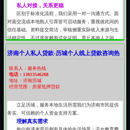
对教育支出，则协助厘清学费、住宿、教材等细分构
私人对接，关系更稳
成。这些细小改进，源于对历城居民真实生活的持续观
区别于标准化流程，我们采用一对一沟通方式。面
察与理解。
对面交流或本地熟人引荐皆可启动服务，重视彼此间的
信任基础。资料提交简洁，审核侧重实际收入来源与生
活稳定性，不过度依赖形式化证明。章丘本地人之间，
多一分理解，少一分顾虑，合作因此更从容。
济南个人私人贷款-历城个人线上贷款咨询热
民间借贷，合规有据
线
所有操作严格遵循现行法律法规，利息约定明确、
联系人：服务热线
书面留存、权责清晰。不隐匿条款，不模糊计息方式，
电话：13013546268
不捆绑附加条件。资金来源合法，出借方具备相应资
地址：济南历城
质，全程留痕可溯。民间借贷的本质是互助与诚信，我
经营范围：房屋抵押贷款
们坚持用规范守护这份本意。
大小额兼顾，灵活适配
立足历城，服务本地生活所需我们为济南市民提供
小至应急几百元的生活周转，大至数万元的阶段性
务实、可信赖的个人资金支持方案。
资金支持，均纳入服务范围。小额重效率，大额重结
理解真实需求
构，不同需求匹配不同方案。没有“只能做大的”傲慢，也
每位申请者背后都有具体的生活场景：子女教育费