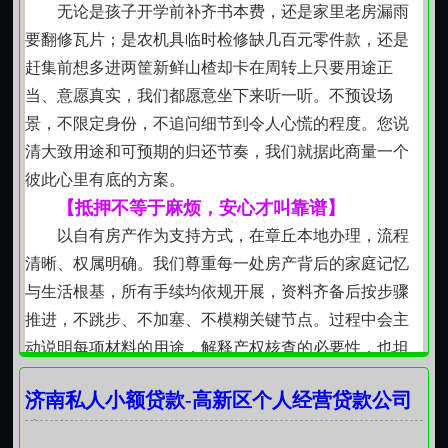
不搞花哨名目，不堆砌专业术语，不拿外地模式硬
无论是孩子开学前补齐书本费，还是家里老房漏雨
套本地实情。春耕秋收、婚丧嫁娶、学区房置换、小店
要翻修瓦片；是农机具临时检修缺几百元零件款，还是
进货这些真实场景里的资金需求，我们见过、听过、帮
赶集前想多进两筐新鲜山楂却卡在周转上只要用途正
过。所以不说“定制化方案”，只说“这事咱们怎么落地更
当、意愿真实，我们都愿意坐下来听一听。不预设场
合适”；不讲“金融支持”，只谈“这笔钱怎么让你少点操
景，不限定身份，不追问细节到令人心慌的程度。您说
心”。
清大致用途和可预期的归还节奏，我们就据此商量一个
借与还之间，隔着的是信任，不是距离。在章丘这
彼此心里有底的方案。
片土地上，我们习惯用脚步丈量诚意，用时间沉淀关
【抵押不等于麻烦，安心才叫靠谱】
系，用一次又一次的履约，把“私借”二字，写出温度与分
以自有房产作为支持方式，在章丘本地办理，流程
量。
清晰、权属明确。我们尊重每一处房产背后的家庭记忆
与生活根基，所有手续均依规开展，资料齐备后按步骤
推进，不跳步、不加塞、不模糊关键节点。过程中会主
动说明每项材料的用途，解释产权核查的必要性，也坦
诚告知周期中哪些环节需您配合、哪些由我们跟进。房
济南私人小额贷款-高新区个人经营贷款公司
子还在您名下住着，手续走得明明白白。
电话
【额度灵活，大小都认真对待】