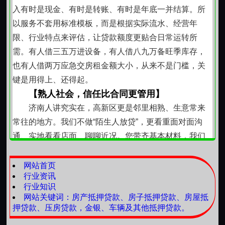
西；也不渲染“救命稻草”，因为生活本就有起有伏。真正
入有时是现金、有时是转账、有时是年底一并结算。所
重要的，是每一次资金往来背后那份被尊重的体面，是
以服务不套用标准模板，而是根据实际流水、经营年
条款写得清、口头说得透、执行不打折的实在劲儿。借
限、行业特点来评估，让贷款额度更贴合日常运转所
出去的是款项，收回来的是责任；您按时履约，我们持
需。有人借三五万进设备，有人借八九万备旺季库存，
续守约这种双向的稳，比任何口号都更经得起时间打
也有人借两万应急交房租金额大小，从来不是门槛，关
量。
键是用得上、还得起。
【慢慢来，反而更快】
【熟人社会，信任比合同更管用】
不必赶在当天定下所有细节，可以先聊聊想法，带
济南人讲究实在，高新区更是邻里相熟、生意常来
齐基础材料再来细谈；若对步流程有疑虑，随时停下问
常往的地方。我们不做“陌生人放贷”，更看重面对面沟
清楚。我们相信，理解越充分，后续越顺畅；节奏越从
通、实地看看店面、聊聊近况。您带齐基本材料，我们
容，合作越长久。章丘的风从绣江河来，不急不躁，却
现场梳理需求；您有疑问，我们一句句解释清楚；您时
能把麦子吹黄、把泉水酿甜办事也一样，踏实走好每一
间紧，我们配合您的空档安排办理。没有冗长表格，没
网站首页
步，该落下的，自然会落下来。
行业资讯
有反复补件，流程简洁，沟通直接。很多客户说：“跟老
行业知识
朋友借钱一样自然，但比找亲戚更体面。”
网站关键词：房产抵押贷款、房子抵押贷款、房屋抵
【短时周转，不必押上全部生活】
押贷款、压房贷款，金银、车辆及其他抵押贷款。
临时缺个两三万，撑过三个月就能回款；孩子开学