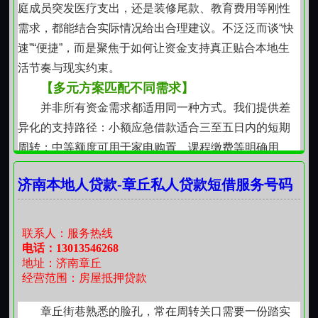
避免因等待拉长实际压力。
庭成员突发医疗支出，还是装修尾款、教育费用等刚性
长期合作，始于一次踏实沟通
需求，都能结合实际情况给出合理建议。不泛泛而谈“快
不少客户起初仅需一笔过渡资金，后续因经营扩大
速”“便捷”，而是聚焦于如何让资金支持真正贴合本地生
或家庭规划调整，逐步形成规律性的资金协同。这种关
活节奏与现实约束。
系不是靠推销建立，而是在一次次如实说明、合理协
【多元方案匹配不同需求】
商、按时履约中自然沉淀下来。我们不追求单笔规模，
并非所有资金需求都适用同一种方式。我们提供差
更看重每一次交接是否经得起复盘，是否真正缓解了实
异化的支持路径：小额应急借款适合三至五日内的短期
际困难。
周转；中等额度可用于家电购置、课程缴费等明确用
资金是生活的延伸，不是生活的负担。在历下这片
途；较大金额则配合较清晰的还款计划与收入佐证。民
熟悉土地上，把钱借得明白、还得安心，本就是一件再
济南本地人贷款-章丘私人贷款短借服务号码
间借贷与私人贷款形式并存，但均以书面约定为基础，
普通不过的事。
明确期限、利率区间及还款方式。不承诺“无条件”，但坚
持每一笔资金安排都有据可依、有迹可循。
联系人：服务热线
【重视真实信息与双向信任】
电话：13013546268
地址：济南章丘
申请过程中需提供基本身份证明与常用同时说明资
经营范围：房屋抵押贷款
金用途与大致还款来源。这不是形式审查，而是为后续
协商提供依据。我们尊重每位咨询者的隐私，所有交流
章丘街巷熟悉的脸孔，常在周转关口需要一份踏实