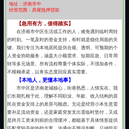
快速响应机制，缩短贷款服务咨询服务咨询周期，
地址：济南市中
经营范围：房屋抵押贷款
提高审批效率
如有任何房产贷款服务咨询服务咨询相关需求，请
【急用有方，借得踏实】
随时联系我们，我们
在济南市中区生活或工作的人，难免遇到临时周转
将竭诚为您服务。
的时刻。一笔及时的资金支持，有时就是稳住局面的关
发票请联系商家开具，感谢您的配合与支持。
键。我们专注为本地居民提供合规、透明、可预期的个
联系我时，请说是在红火网看到的，谢谢！
人资金协助服务，涵盖大小额需求、短期应急、日常周
转等多元场景。所有流程尊重个体实际，不强加条件，
不模糊承诺，以务实态度回应真实需要。
【本地人，更懂本地事】
市中区是济南老城核心，街巷熟悉，人情实在。我
们长期扎根于此，理解不同职业、年龄、收入结构的居
民在资金安排上的差异与顾虑。无论是经营小本生意需
要补足流动资金，还是家庭突发支出需临时垫付，又或
是跨月工资未到前的合理缓冲，都能基于具体情形提供
匹配度较高的协助方案。沟通中不预设判断，只倾听实