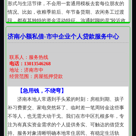
担。所有服务设计，都指向一个朴素目标：帮助人在关
形式与生活节律，不会用一套通用模板去套每位朋友的
键时刻稳住脚步，继续向前。
情况。比如，收粮季前后、年节备货期、农闲务工过渡
段，都有其独特的资金流动特征。沟通时聊的是“较近收
成怎么样”“厂里这月发薪日是几号”，而不是冷冰冰的条
济南小额私借-市中企业个人贷款服务中心
款复述。
【小额度，也有认真对待的温度】
五千、八千、一万二数字不大，但对一个家庭来
联系人：服务热线
说，可能就是一次及时就医、一次不耽误的开学、一次
电话：13013546268
地址：济南市中
没被退掉的订单。我们不因金额小而简化流程，也不因
经营范围：房屋抵押贷款
周期短而模糊约定。每一笔款项的用途、使用时限、归
还方式，都在面对面交流中确认清楚；所有协商内容以
【急用钱，不绕弯】
书面简要记录为准，不依赖口头承诺，也不留模糊空
济南本地人常遇到手头紧的时刻：房租到期、孩子
间。
补习费要交、家电突然坏了、临时差一笔周转金这些事
【短周期，重在自然衔接】
不等人，也无需大动干戈。我们在市中区扎根多年，专
短期借用，核心是“短”字落到实处。通常支持30天至
注为有真实资金需求的个人提供务实、可触达的借贷支
90天内的灵活安排，不强行拉长、不隐形续期。到期前
持。服务对象清晰明确本地常住居民、有稳定生活轨