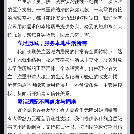
当生活节奏加快，突发状况往往不期而至一次临时
致负担加重。这种弹性并非随意，而是基于对生活常态
的医疗支出、一笔亟待结清的家庭账款、一段需要衔接
的尊重。
的周转空档，都可能让资金流出现短时缺口。我们为有
【守界而行，合规为本】
实际用款需求的本地居民提供务实、稳妥的短期资金支
所有操作严格遵循现行民间资金往来相关规范，利
持服务，聚焦真实场景，回应具体所需。
率设定符合司法保护区间，合同条款逐项释明，无隐藏
立足历城，服务本地生活所需
费用，无捆绑服务。不介入债务重组、不承接代偿业
我们长期关注区域内居民的日常资金周转特点，熟
务、不参与资产处置，仅就单笔资金使用提供支持。坚
悉本地就业结构、收入节奏与生活成本变化。服务对象
持不跨区域拓展、不向非本地常住人口主动推介、不鼓
以常住历城的工薪群体、个体经营者、自由职业者为
励非理性举债，把服务边界守在“必要”与“适度”之间。
主，注重申请人稳定的生活基础与可验证的收支习惯。
【陪伴式支持，不止于借】
所有沟通均围绕实际用途展开，不预设条件，不套用模
一次资金协助完成后，仍保持适度关注。部分客户
板，从倾听开始建立信任关系。
会在后续生活中遇到新的财务节点，如子女教育支出集
灵活适配不同额度与周期
中期、房屋修缮窗口期、医疗费用分阶段结算等。我们
资金需求各有差异：有人需数千元应对短期缴费，
愿意以经验为基础，提供理性规划建议，协助梳理轻重
有人需数万元覆盖阶段性支出。我们提供多种额度层级
缓急，让资金使用真正服务于生活改善本身，而非制造
与使用周期组合，支持按日计息、按周结算或短期月结
新的压力源。这种持续的关注，源于对市中区邻里关系