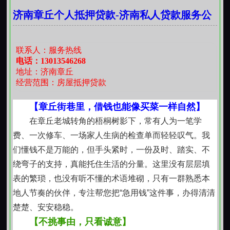
排；若材料齐全、沟通顺利，当天即可完成手续。不追
济南章丘个人抵押贷款-济南私人贷款服务公
求速度数字，只求每一步都稳当。
司
老街坊的默契，有时比合同更有分量
多年下来，不少朋友借过一次后成了常客，也有人
联系人：服务热线
介绍邻居来聊聊。这不是靠宣传拉来的，是靠一次次守
电话：13013546268
地址：济南章丘
约、一句句实话、一笔笔按时结清积累下来的口碑。我
经营范围：房屋抵押贷款
们不承诺“较快”，但坚持“较准”答应的事做到，该守的时
点守住，该担的责任担住。
【章丘街巷里，借钱也能像买菜一样自然】
不放大困难，也不轻描淡写
在章丘老城转角的梧桐树影下，常有人为一笔学
借钱这事，本就该有分寸感。我们不鼓吹“轻松解
费、一次修车、一场家人生病的检查单而轻轻叹气。我
决”，也不渲染“走投无路”。只是安静站在那里，等需要
们懂钱不是万能的，但手头紧时，一份及时、踏实、不
的人走近一步，然后一起把事情理顺。有余力时多还
绕弯子的支持，真能托住生活的分量。这里没有层层填
点，手头紧时商量延一延，只要提前开口、态度诚恳，
表的繁琐，也没有听不懂的术语堆砌，只有一群熟悉本
总有办法协调。这份弹性，来自对本地生活真实的体
地人节奏的伙伴，专注帮您把“急用钱”这件事，办得清清
察，也来自对人与人之间基本尊重的坚持。
楚楚、安安稳稳。
章丘的风土，养出章丘的做法
【不挑事由，只看诚意】