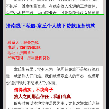
章丘不是贷款洼地，而是生活扎根之地。在这里，
不以单一维度衡量资质。有稳定收入来源的工薪群体、
钱是工具，不是目的；周转是手段，不是常态。我们愿
自营小本经营者、自由职业者，以及阶段性收入波动但
以本地人的身份、本地人的节奏、本地人的分寸感，为
信用记录清晰的人群，均可获得适配建议。审核关注点
需要的人搭一座平稳过渡的小桥不高，不炫，但足够承
济南线下私借-章丘个人线下贷款服务机构
在于还款意愿是否持续、资金用途是否合理、收支是否
重，也足够可靠。
具备基本平衡能力，而非机械套用外部系统数据或标签
化判断。
联系人：服务热线
流程注重透明与可控
电话：13013546268
地址：济南章丘
从初步沟通到较终落实，每个环节均保持信息同
经营范围：房屋抵押贷款
步。资料提交后，工作人员会就材料完整性、补充要点
及后续步骤作清晰说明；面谈或线上交流中，对利率构
章丘街巷里，常有人为一笔周转犯难不是银行流程
成、还款周期、资金到账方式等关键要素进行逐项确
慢，就是熟人开口难。我们就懂章丘人的节奏，也懂那
认；签署前确保申请人充分理解协议内容，无隐藏条
份“急用钱时不想求人”的体面。
款，无模糊表述。整个过程强调双向确认，而非单向输
借得踏实，不绕弯子
出。
熟人之间那点信任，我们当真
坚持本地化服务逻辑
服务对象以本地常住居民为主，尤其欢迎章丘户籍
历城区居民在申请过程中享有天然便利：熟悉区域