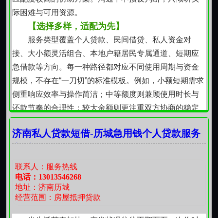
际困难与可用资源。
【选择多样，适配为先】
服务类型覆盖个人贷款、民间借贷、私人资金对
接、大小额灵活组合、本地户籍居民专属通道、短期应
急借款等方向。每一种路径都对应不同使用周期与资金
规模，不存在“一刀切”的标准模板。例如，小额短期需求
侧重响应效率与操作简洁；中等额度则兼顾使用时长与
还款节奏的合理性；较大金额则更注重双方协商的稳定
性与可持续性。所有安排均以可执行、可延续为前提。
济南私人贷款短借-历城急用钱个人贷款服务
【过程清晰，不藏不绕】
电话
【责任共担，重在可行】
借贷关系建立在双向信任基础上。我们重视出借资
联系人：服务热线
金的安全性，也充分体谅借款人的真实处境。因此，方
电话：13013546268
地址：济南历城
案设计始终围绕“能还上”这一核心展开不是追求单次金额
经营范围：房屋抵押贷款
较大，而是确保每期还款与日常收支节奏相协调。若遇
阶段性压力，可提前沟通调整节奏，避免因僵化执行导