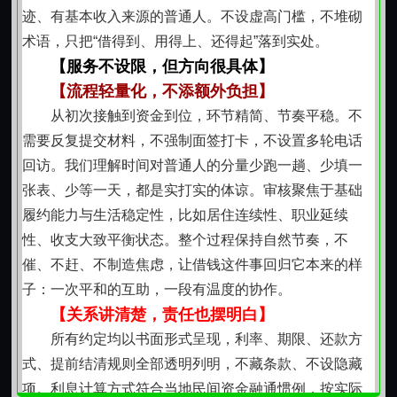
会提前提醒，若确有临时变动，也可协商调整，前提是
迹、有基本收入来源的普通人。不设虚高门槛，不堆砌
双方坦诚沟通、提前知会。这不是一场单向索取，而是
术语，只把“借得到、用得上、还得起”落到实处。
一次基于信任的协作：您守约，我们守信；您用心经营
【服务不设限，但方向很具体】
生活，我们用心守护这份托付。
【流程轻量化，不添额外负担】
【没有复杂条件，只有实在门槛】
从初次接触到资金到位，环节精简、节奏平稳。不
不需要提供银行流水打印件，也不必跑多个部门开
需要反复提交材料，不强制面签打卡，不设置多轮电话
证明。基本要求很朴素：年满二十、有济阳常住生活痕
回访。我们理解时间对普通人的分量少跑一趟、少填一
迹、有稳定生活来源或家庭支持基础、能清晰说明资金
张表、少等一天，都是实打实的体谅。审核聚焦于基础
用途。我们看重的是一个人日常生活的稳定性，而非张
履约能力与生活稳定性，比如居住连续性、职业延续
纸上的数据。种地的、开店的、跑运输的、做手艺的、
性、收支大致平衡状态。整个过程保持自然节奏，不
带孩子的、照顾老人的只要踏实过日子，就有获得合理
催、不赶、不制造焦虑，让借钱这件事回归它本来的样
周转支持的可能。
子：一次平和的互助，一段有温度的协作。
【借得清楚，还得轻松】
【关系讲清楚，责任也摆明白】
从第一次交谈开始，就明确告知资金成本结构、计
所有约定均以书面形式呈现，利率、期限、还款方
费逻辑和时间节点。没有隐藏费用，不叠加名目，不临
式、提前结清规则全部透明列明，不藏条款、不设隐藏
时加项。还款方式也尊重习惯：可按约定日期一次性结
项。利息计算方式符合当地民间资金融通惯例，按实际