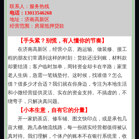
三五千元应急周转，或十来万元用于农具更新、小
联系人：服务热线
作坊扩产，不同需求对应不同协商路径。小额侧重效率
电话：13013546268
地址：济南高新区
与轻便，大额更重结构合理性。我们不把“大”当作标准，
经营范围：房屋抵押贷款
也不因“小”而简化沟通。每笔资金安排都结合您的实际收
支节奏、家庭负担特点与近期可预期收入来源，让数字
【手头紧？别慌，有人懂你的节奏】
落在生活肌理里，而不是飘在纸面上。
在济南高新区，经营小店、跑运输、做装修、接工
【本地人办本地事，熟门更知轻重】
程的朋友们常遇到这样的时刻：货款还没到账，材料款
章丘话能聊得下去，龙山烧饼的酥脆记得住，百脉
却要结清；客户临时加单，周转资金却卡在半路；家里
泉边晨练的老街坊也常点头打招呼这份在地感，让我们
老人生病，急需一笔钱垫付。这时候，找谁借？怎么
更懂得什么情况真急、什么承诺真算数。审核时不只看
借？借多少才合适？我们就在你身边，专注为本地生活
纸面信息，也会参考日常信用表现与邻里口碑；后不玩
和小微经营提供灵活、实在的资金支持。不搞虚的，不
消失，遇到临时困难，可提前沟通，一起看看怎么调一
绕弯子，只解决真问题。
调节奏。信任不是签完字就结束，而是往后日子还能说
【小本生意，自有它的分量】
得上话。
开一家奶茶店、修车铺、图文快印点，或是承包几
【借的是钱，守的是份子】
亩大棚、跑几条物流线路，每一份踏实经营都值得被认
我们不鼓吹“轻松借钱”，因为钱从来不是轻飘飘的东
真对待。我们理解，个体户的账本不在银行系统里，收