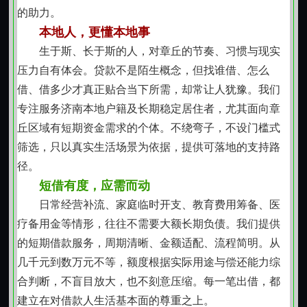
内容仅用于本次服务对接。不索取无关材料，不诱导签
的助力。
署模糊条款，也不将信息转交第三方。信任建立在坦诚
本地人，更懂本地事
沟通之上，而非单方面承诺。
生于斯、长于斯的人，对章丘的节奏、习惯与现实
【注重过程体验与后续支持】
压力自有体会。贷款不是陌生概念，但找谁借、怎么
从首次接触到资金落实，全程保持节奏平稳、反馈
借、借多少才真正贴合当下所需，却常让人犹豫。我们
及时。若遇还款节点临近，会提前提示并协助梳理可行
专注服务济南本地户籍及长期稳定居住者，尤其面向章
方案；如遇临时变动，也可就调整空间进行务实探讨。
丘区域有短期资金需求的个体。不绕弯子，不设门槛式
这不是一次性的交易，而是以解决问题为导向的持续协
筛选，只以真实生活场景为依据，提供可落地的支持路
作。我们理解资金压力可能带来情绪波动，因此沟通中
径。
始终保有耐心与分寸感。
短借有度，应需而动
【合规前提下的务实操作】
日常经营补流、家庭临时开支、教育费用筹备、医
【持续优化服务细节】
疗备用金等情形，往往不需要大额长期负债。我们提供
过去一年中，根据本地用户反馈，我们简化了部分
的短期借款服务，周期清晰、金额适配、流程简明。从
材料准备环节，延长了咨询响应时间窗口，并增加了常
几千元到数万元不等，额度根据实际用途与偿还能力综
见问题的通俗化解读。例如针对装修类借款，会主动说
合判断，不盲目放大，也不刻意压缩。每一笔出借，都
明水电改造、主材采购等不同阶段的资金分布特点；针
建立在对借款人生活基本面的尊重之上。