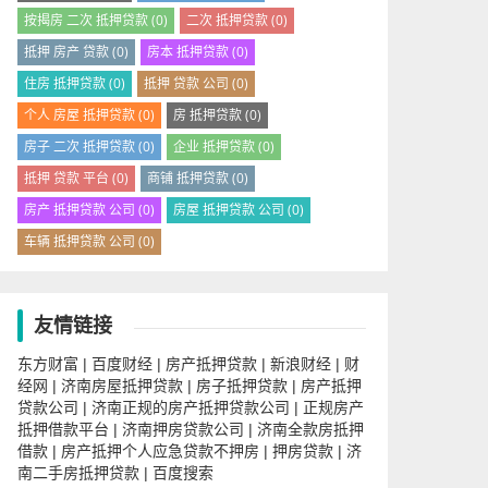
按揭房 二次 抵押贷款
(0)
二次 抵押贷款
(0)
抵押 房产 贷款
(0)
房本 抵押贷款
(0)
住房 抵押贷款
(0)
抵押 贷款 公司
(0)
个人 房屋 抵押贷款
(0)
房 抵押贷款
(0)
房子 二次 抵押贷款
(0)
企业 抵押贷款
(0)
抵押 贷款 平台
(0)
商铺 抵押贷款
(0)
房产 抵押贷款 公司
(0)
房屋 抵押贷款 公司
(0)
车辆 抵押贷款 公司
(0)
友情链接
东方财富
百度财经
房产抵押贷款
新浪财经
财
|
|
|
|
经网
济南房屋抵押贷款
房子抵押贷款
房产抵押
|
|
|
贷款公司
济南正规的房产抵押贷款公司
正规房产
|
|
抵押借款平台
济南押房贷款公司
济南全款房抵押
|
|
借款
房产抵押个人应急贷款不押房
押房贷款
济
|
|
|
南二手房抵押贷款
百度搜索
|