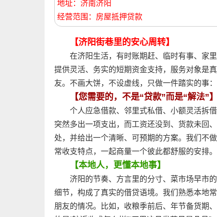
地址：济南济阳
经营范围：房屋抵押贷款
【济阳街巷里的安心周转】
在济阳生活，有时账期赶、临时有事、家里
提供灵活、务实的短期资金支持，服务对象是真
友。不画大饼，不设虚线，只做一件踏实的事：
【您需要的，不是“贷款”而是“解法”
个人应急借款、邻里式私借、小额灵活拆借
突然多出一项支出，而工资还没到、货款未回、
处，并给出一个清晰、可预期的方案。我们不做
常收支特点，一起商量一个彼此都舒服的安排。
【本地人，更懂本地事】
济阳的节奏、方言里的分寸、菜市场早市的
细节，构成了真实的借贷语境。我们熟悉本地常
朋友的情况。比如，收粮季前后、年节备货期、