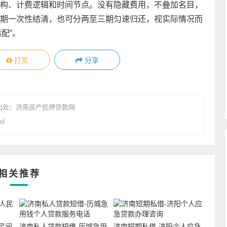
构、计费逻辑和时间节点。没有隐藏费用，不叠加名目，
期一次性结清，也可分两至三期匀速归还，视实际情况而
适配”。
打赏
分享
出处：
济南房产抵押贷款网
ml
相关推荐
民间
济南私人贷款短借-历城急用
济南短期私借-济阳个人应急