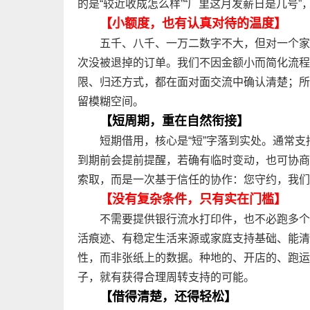
的是“较近收成怎么样”“厂里这月发薪日是几号
【小额度，也有认真对待的温度】
五千、八千、一万二数字不大，但对一个家
次没被退掉的订单。我们不因金额小而简化流程
限、归还方式，都在面对面交流中确认清楚；所
留模糊空间。
【短周期，重在自然衔接】
短期借用，核心是“短”字落到实处。通常支
到期前会提前提醒，若确有临时变动，也可协商
索取，而是一次基于信任的协作：您守约，我们
【没有复杂条件，只有实在门槛】
不需要提供银行流水打印件，也不必跑多个
活痕迹、有稳定生活来源或家庭支持基础、能清
性，而非张纸上的数据。种地的、开店的、跑运
子，就有获得合理周转支持的可能。
【借得清楚，还得轻松】