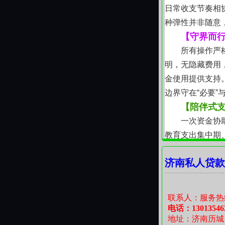
日常收支节奏相
种弹性并非随意
【守界而
所有操作严
明，无隐藏费用
金使用提供支持
边界守在“必要”与
【陪伴式
一次资金协
教育支出集中期
划建议，协助梳
济南私人贷款
续的关注，源于
【借得安
在济南这座
联系人：服务热
的一段可靠联结
电话：13013546
地址：济南历城
具体需求，成于