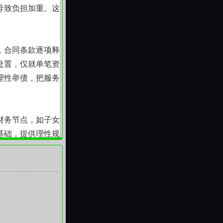
导致负担加重。这
，合同条款逐项释
处置，仅就单笔资
理性举债，把服务
财务节点，如子女
基础，提供理性规
的压力源。这种持
而应成为彼此支撑
一笔协助，都始于
的难处，便多了一