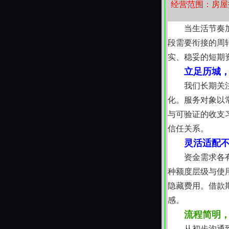
经营范围：房屋
种被接住的方式
当生活节奏
段需要衔接的周
实、稳妥的短期
立足历城
我们长期关
化。服务对象以
与可验证的收支
信任关系。
灵活适配
资金需求各
种额度层级与使
隐藏费用。借款
感。
流程简明
从初步沟通