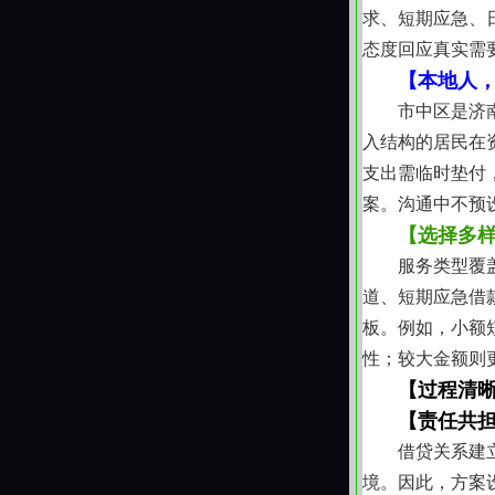
求、短期应急、
态度回应真实需
【本地人
市中区是济
入结构的居民在
支出需临时垫付
案。沟通中不预
【选择多
服务类型覆
道、短期应急借
板。例如，小额
性；较大金额则
【过程清
【责任共
借贷关系建
境。因此，方案