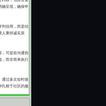
明确呈现，确保申
。
评判信用，而是结
请人秉持诚实原
等，可提前沟通协
能，而非简单执行
。通过多次短时接
种扎根于社区的服
具。我们始终提醒