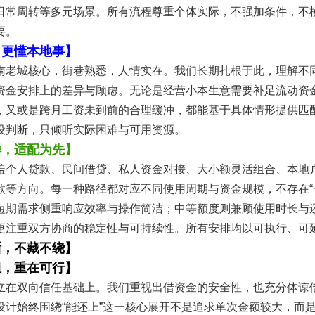
日常周转等多元场景。所有流程尊重个体实际，不强加条件，不
要。
，更懂本地事】
南老城核心，街巷熟悉，人情实在。我们长期扎根于此，理解不
资金安排上的差异与顾虑。无论是经营小本生意需要补足流动资
，又或是跨月工资未到前的合理缓冲，都能基于具体情形提供匹
设判断，只倾听实际困难与可用资源。
样，适配为先】
盖个人贷款、民间借贷、私人资金对接、大小额灵活组合、本地
款等方向。每一种路径都对应不同使用周期与资金规模，不存在“
短期需求侧重响应效率与操作简洁；中等额度则兼顾使用时长与
更注重双方协商的稳定性与可持续性。所有安排均以可执行、可
晰，不藏不绕】
担，重在可行】
立在双向信任基础上。我们重视出借资金的安全性，也充分体谅
设计始终围绕“能还上”这一核心展开不是追求单次金额较大，而