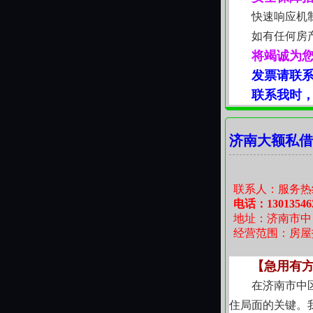
快速响应机
如有任何房
将竭诚为
发票请联
联系我时
济南大额私借
联系人：服务热
电话：13013546
地址：济南市中
经营范围：房屋
【急用有
在济南市中
住局面的关键。