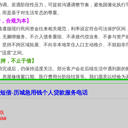
协调。若遇阶段性压力，可提前沟通调整节奏，避免因僵化执行
，而是基于对生活常态的尊重。
行，合规为本】
格遵循现行民间资金往来相关规范，利率设定符合司法保护区间
，无捆绑服务。不介入债务重组、不承接代偿业务、不参与资产
。坚持不跨区域拓展、不向非本地常住人口主动推介、不鼓励非
“适度”之间。
支持，不止于借】
助完成后，仍保持适度关注。部分客户会在后续生活中遇到新的
、房屋修缮窗口期、医疗费用分阶段结算等。我们愿意以经验为
理轻重缓急，让资金使用真正服务于生活改善本身，而非制造新
短借-历城急用钱个人贷款服务电话
对市中区邻里关系的理解与珍视。
心，还得从容】
讲求实在与温度的城市里，资金往来不该是冷冰冰的数字交换，
线
。我们不做快进快出的过客，只做值得托付一段路的同行者。每
268
坦诚沟通，落于平稳落地。当资金流动有了温度与分寸，生活中