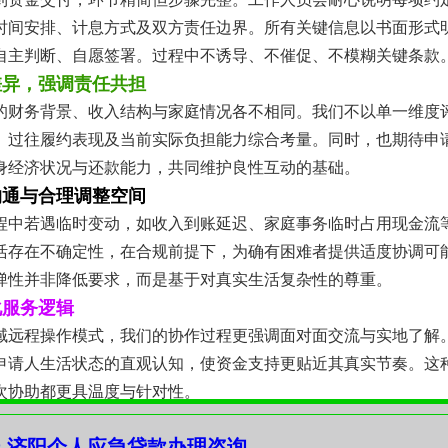
时间安排、计息方式及双方责任边界。所有关键信息以书面形式
自主判断、自愿签署。过程中不诱导、不催促、不模糊关键条款
差异，强调责任共担
的财务背景、收入结构与家庭情况各不相同。我们不以单一维度
、过往履约表现及当前实际负担能力综合考量。同时，也期待申
身经济状况与还款能力，共同维护良性互动的基础。
沟通与合理调整空间
程中若遇临时变动，如收入到账延迟、家庭事务临时占用现金流
活存在不确定性，在合规前提下，为确有困难者提供适度协调可
弹性并非降低要求，而是基于对真实生活复杂性的尊重。
化服务逻辑
域远程操作模式，我们的协作过程更强调面对面交流与实地了解
申请人生活状态的直观认知，使资金支持更贴近其真实节奏。这
次协助都更具温度与针对性。
支持的本质意义
-济阳个人应急贷款办理咨询
的，而是缓解阶段压力、保障基本运转、争取调整时间的一种工