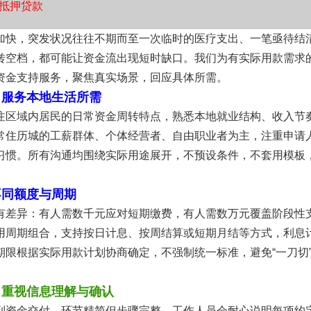
抵押贷款
。
加快，突发状况往往不期而至一次临时的医疗支出、一笔亟待结
转空档，都可能让资金流出现短时缺口。我们为有实际用款需求
资金支持服务，聚焦真实场景，回应具体所需。
，服务本地生活所需
注区域内居民的日常资金周转特点，熟悉本地就业结构、收入节
常住历城的工薪群体、个体经营者、自由职业者为主，注重申请
习惯。所有沟通均围绕实际用途展开，不预设条件，不套用模板
不同额度与周期
有差异：有人需数千元应对短期缴费，有人需数万元覆盖阶段性
用周期组合，支持按日计息、按周结算或短期月结等方式，利息
期限根据实际用款计划协商确定，不强制统一标准，避免“一刀切
，重视信息理解与确认
到资金交付，环节精简但步骤完整。工作人员会耐心说明每项约